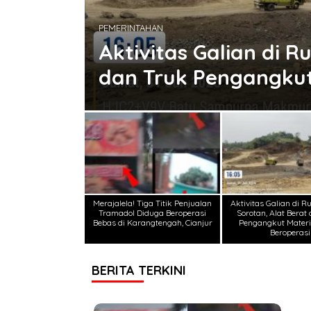
PEMERINTAHAN
iduga
Aktivitas Galian di R
dan Truk Pengangkut 
Merajalela! Tiga Titik Penjualan
Aktivitas Galian di 
Tramadol Diduga Beroperasi
Sorotan, Alat Berat
Bebas di Karangtengah, Cianjur
Pengangkut Materi
Beroperasi
BERITA TERKINI