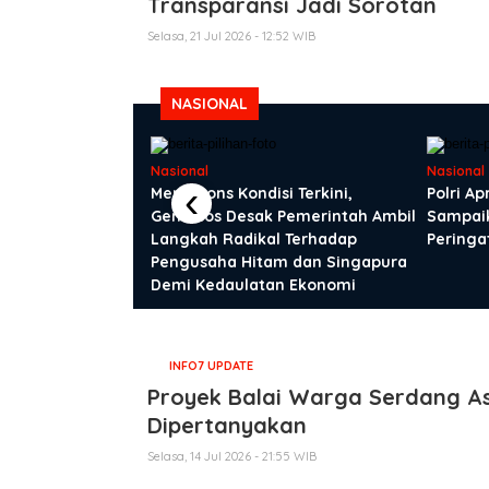
Transparansi Jadi Sorotan
Selasa, 21 Jul 2026 - 12:52 WIB
NASIONAL
Nasional
Nasional
‹
ses Saidah, Agen
Merespons Kondisi Terkini,
Polri Ap
ya Bisnis
Gemasos Desak Pemerintah Ambil
Sampaik
an Juta
Langkah Radikal Terhadap
Peringa
Pengusaha Hitam dan Singapura
Demi Kedaulatan Ekonomi
INFO7 UPDATE
Proyek Balai Warga Serdang Asr
Dipertanyakan
Selasa, 14 Jul 2026 - 21:55 WIB