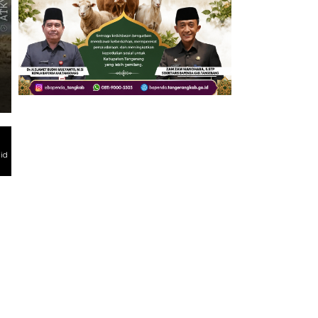
INFO7 UPDATE
Proyek Turap di Desa Pasir 
Pelanggaran K3 hingga Tran
id