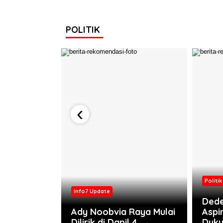
POLITIK
‹
SH
amat
Politik
al-Intan
Info7 Update
ilihan
Dede
kil Bupati
Ady Noobvia Raya Mulai
Aspi
Dilirik di Dapil 4
Duk