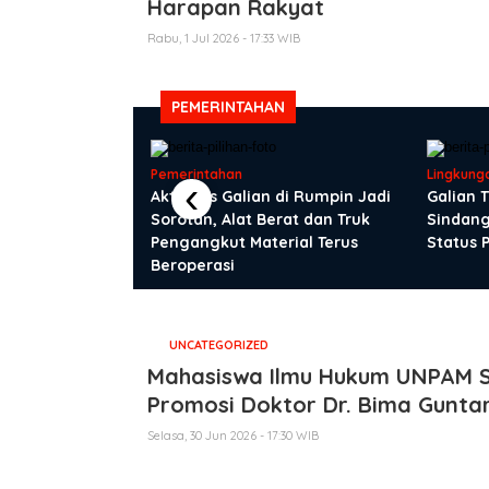
Harapan Rakyat
Rabu, 1 Jul 2026 - 17:33 WIB
PEMERINTAHAN
Pemerintahan
Lingkung
‹
Kulon Gotong
Aktivitas Galian di Rumpin Jadi
Galian 
an Sampah Liar
Sorotan, Alat Berat dan Truk
Sindang
Pengangkut Material Terus
Status 
Beroperasi
UNCATEGORIZED
Mahasiswa Ilmu Hukum UNPAM 
Promosi Doktor Dr. Bima Gunta
Selasa, 30 Jun 2026 - 17:30 WIB