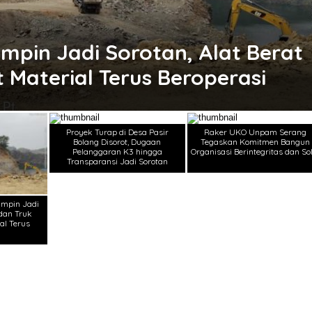
umpin Jadi Sorotan, Alat Berat
Material Terus Beroperasi
Proyek Turap di Desa Pasir
Raker UKO Unpam Serang
Bolang Disorot, Dugaan
Tegaskan Komitmen Bangun
Pelanggaran K3 hingga
Organisasi Berintegritas dan Sol
Transparansi Jadi Sorotan
Rumpin Jadi
 dan Truk
al Terus