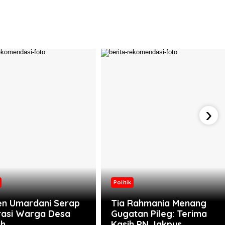
›
Politik
n Umardani Serap
Tia Rahmania Menang
rasi Warga Desa
Gugatan Pileg: Terima
uh
Kasih PN Jakpus