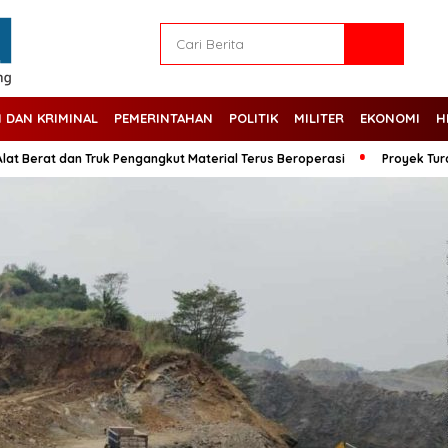
 DAN KRIMINAL
PEMERINTAHAN
POLITIK
MILITER
EKONOMI
H
at dan Truk Pengangkut Material Terus Beroperasi
Proyek Turap di De