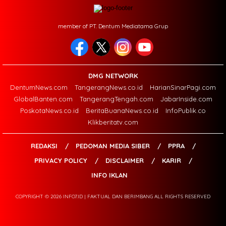
member of PT. Dentum Mediatama Grup
DMG NETWORK
DentumNews.com
TangerangNews.co.id
HarianSinarPagi.com
GlobalBanten.com
TangerangTengah.com
JabarInside.com
PoskotaNews.co.id
BeritaBuanaNews.co.id
InfoPublik.co
Klikberitatv.com
REDAKSI
PEDOMAN MEDIA SIBER
PPRA
PRIVACY POLICY
DISCLAIMER
KARIR
INFO IKLAN
COPYRIGHT © 2026 INFO7.ID | FAKTUAL DAN BERIMBANG ALL RIGHTS RESERVED