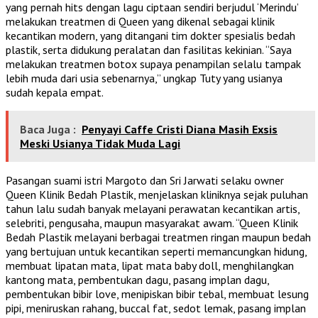
yang pernah hits dengan lagu ciptaan sendiri berjudul ‘Merindu’
melakukan treatmen di Queen yang dikenal sebagai klinik
kecantikan modern, yang ditangani tim dokter spesialis bedah
plastik, serta didukung peralatan dan fasilitas kekinian. “Saya
melakukan treatmen botox supaya penampilan selalu tampak
lebih muda dari usia sebenarnya,” ungkap Tuty yang usianya
sudah kepala empat.
Baca Juga :
Penyayi Caffe Cristi Diana Masih Exsis
Meski Usianya Tidak Muda Lagi
Pasangan suami istri Margoto dan Sri Jarwati selaku owner
Queen Klinik Bedah Plastik, menjelaskan kliniknya sejak puluhan
tahun lalu sudah banyak melayani perawatan kecantikan artis,
selebriti, pengusaha, maupun masyarakat awam. “Queen Klinik
Bedah Plastik melayani berbagai treatmen ringan maupun bedah
yang bertujuan untuk kecantikan seperti memancungkan hidung,
membuat lipatan mata, lipat mata baby doll, menghilangkan
kantong mata, pembentukan dagu, pasang implan dagu,
pembentukan bibir love, menipiskan bibir tebal, membuat lesung
pipi, meniruskan rahang, buccal fat, sedot lemak, pasang implan