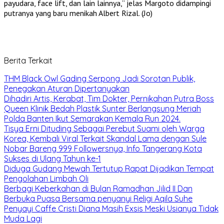
payudara, face lift, dan lain lainnya,” jelas Margoto didampingi
putranya yang baru menikah Albert Rizal. (Jo)
Berita Terkait
THM Black Owl Gading Serpong Jadi Sorotan Publik,
Penegakan Aturan Dipertanyakan
Dihadiri Artis, Kerabat, Tim Dokter, Pernikahan Putra Boss
Queen Klinik Bedah Plastik Sunter Berlangsung Meriah
Polda Banten Ikut Semarakan Kemala Run 2024.
Tisya Erni Dituding Sebagai Perebut Suami oleh Warga
Korea, Kembali Viral Terkait Skandal Lama dengan Sule
Nobar Bareng 999 Followersnya, Info Tangerang Kota
Sukses di Ulang Tahun ke-1
Diduga Gudang Mewah Tertutup Rapat Dijadikan Tempat
Pengolahan Limbah Oli
Berbagi Keberkahan di Bulan Ramadhan Jilid II Dan
Berbuka Puasa Bersama penyanyi Religi Aqila Suhe
Penyayi Caffe Cristi Diana Masih Exsis Meski Usianya Tidak
Muda Lagi