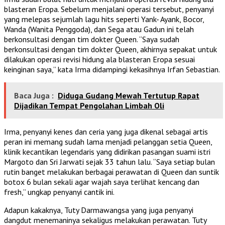
blasteran Eropa. Sebelum menjalani operasi tersebut, penyanyi
yang melepas sejumlah lagu hits seperti Yank- Ayank, Bocor,
Wanda (Wanita Penggoda), dan Sega atau Gadun ini telah
berkonsultasi dengan tim dokter Queen. “Saya sudah
berkonsultasi dengan tim dokter Queen, akhirnya sepakat untuk
dilakukan operasi revisi hidung ala blasteran Eropa sesuai
keinginan saya,” kata Irma didampingi kekasihnya Irfan Sebastian.
Baca Juga :
Diduga Gudang Mewah Tertutup Rapat
Dijadikan Tempat Pengolahan Limbah Oli
Irma, penyanyi kenes dan ceria yang juga dikenal sebagai artis
peran ini memang sudah lama menjadi pelanggan setia Queen,
klinik kecantikan legendaris yang didirikan pasangan suami istri
Margoto dan Sri Jarwati sejak 33 tahun lalu. “Saya setiap bulan
rutin banget melakukan berbagai perawatan di Queen dan suntik
botox 6 bulan sekali agar wajah saya terlihat kencang dan
fresh,” ungkap penyanyi cantik ini.
Adapun kakaknya, Tuty Darmawangsa yang juga penyanyi
dangdut menemaninya sekaligus melakukan perawatan. Tuty