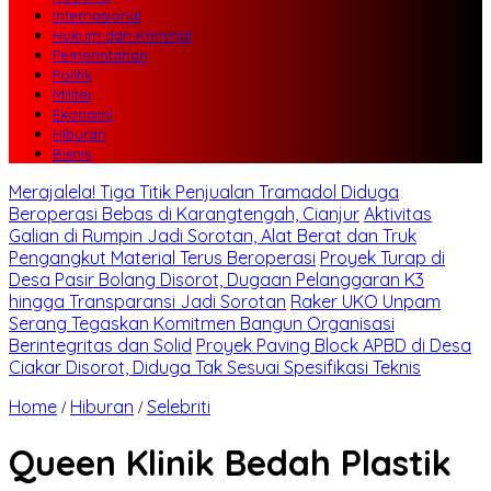
Internasional
Hukum dan Kriminal
Pemerintahan
Politik
Militer
Ekonomi
Hiburan
Bisnis
Merajalela! Tiga Titik Penjualan Tramadol Diduga
Beroperasi Bebas di Karangtengah, Cianjur
Aktivitas
Galian di Rumpin Jadi Sorotan, Alat Berat dan Truk
Pengangkut Material Terus Beroperasi
Proyek Turap di
Desa Pasir Bolang Disorot, Dugaan Pelanggaran K3
hingga Transparansi Jadi Sorotan
Raker UKO Unpam
Serang Tegaskan Komitmen Bangun Organisasi
Berintegritas dan Solid
Proyek Paving Block APBD di Desa
Ciakar Disorot, Diduga Tak Sesuai Spesifikasi Teknis
Home
Hiburan
Selebriti
/
/
Queen Klinik Bedah Plastik