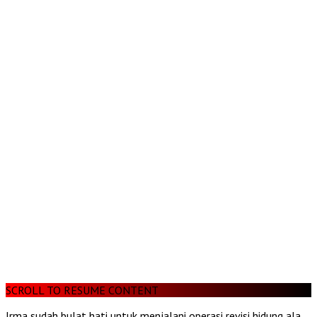
SCROLL TO RESUME CONTENT
Irma sudah bulat hati untuk menjalani operasi revisi hidung ala