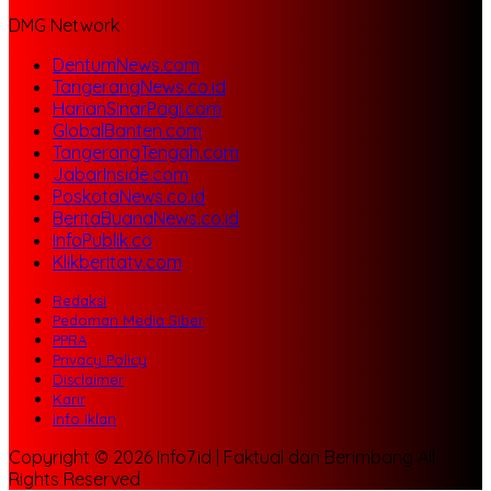
DMG Network
DentumNews.com
TangerangNews.co.id
HarianSinarPagi.com
GlobalBanten.com
TangerangTengah.com
JabarInside.com
PoskotaNews.co.id
BeritaBuanaNews.co.id
InfoPublik.co
Klikberitatv.com
Redaksi
Pedoman Media Siber
PPRA
Privacy Policy
Disclaimer
Karir
Info Iklan
Copyright © 2026 Info7.id | Faktual dan Berimbang All
Rights Reserved