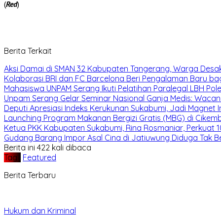
(
Red
)
Berita Terkait
Aksi Damai di SMAN 32 Kabupaten Tangerang, Warga Desak
Kolaborasi BRI dan FC Barcelona Beri Pengalaman Baru bag
Mahasiswa UNPAM Serang Ikuti Pelatihan Paralegal LBH Pol
Unpam Serang Gelar Seminar Nasional Ganja Medis: Wacan
Deputi Apresiasi Indeks Kerukunan Sukabumi, Jadi Magnet
Launching Program Makanan Bergizi Gratis (MBG) di Cikem
Ketua PKK Kabupaten Sukabumi, Rina Rosmaniar, Perkuat 
Gudang Barang Impor Asal Cina di Jatiuwung Diduga Tak Ber
Berita ini 422 kali dibaca
Tag :
Featured
Berita Terbaru
Hukum dan Kriminal