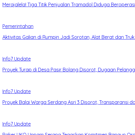
Merajalela! Tiga Titik Penjualan Tramadol Diduga Beroperas
Pemerintahan
Aktivitas Galian di Rumpin Jadi Sorotan, Alat Berat dan Tru
Info7 Update
Proyek Turap di Desa Pasir Bolang Disorot, Dugaan Pelang
Info7 Update
Proyek Balai Warga Serdang Asri 3 Disorot, Transparansi 
Info7 Update
Raker UKO Unpam Serang Tegaskan Komitmen Bangun Organi