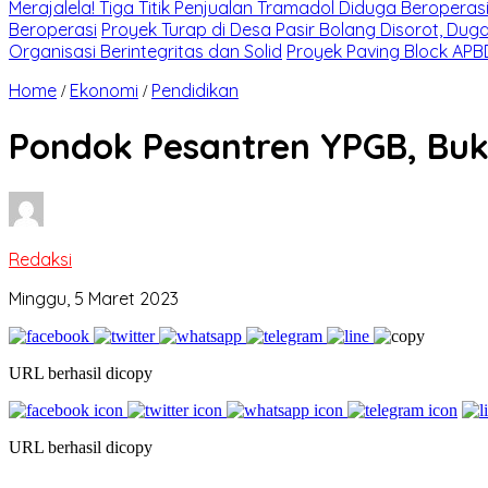
Merajalela! Tiga Titik Penjualan Tramadol Diduga Beroperas
Beroperasi
Proyek Turap di Desa Pasir Bolang Disorot, Du
Organisasi Berintegritas dan Solid
Proyek Paving Block APBD
Home
Ekonomi
Pendidikan
/
/
Pondok Pesantren YPGB, Buk
Redaksi
Minggu, 5 Maret 2023
URL berhasil dicopy
URL berhasil dicopy