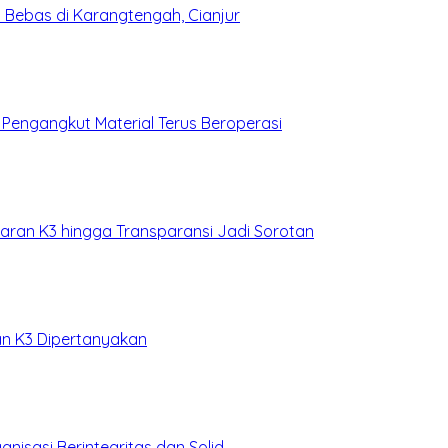
i Bebas di Karangtengah, Cianjur
k Pengangkut Material Terus Beroperasi
garan K3 hingga Transparansi Jadi Sorotan
dan K3 Dipertanyakan
sasi Berintegritas dan Solid