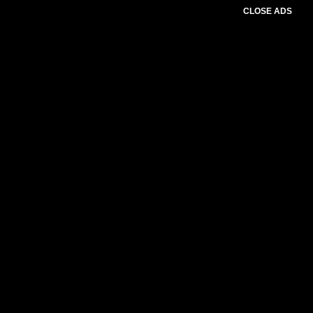
CLOSE ADS
Baca Juga :
295 Calon Haji Lebak
Diberangkatkan Tahun Ini 15 Ribu Calon Haji
Tunggu Giliran