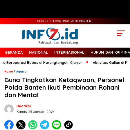
SCROLL TO CONTINUE WITH CONTENT
BERANDA
NASIONAL
INTERNASIONAL
HUKUM DAN KRIMINA
a Beroperasi Bebas di Karangtengah, Cianjur
Aktivitas Galian di Rump
/
Home
Agama
Guna Tingkatkan Ketaqwaan, Personel
Polda Banten Ikuti Pembinaan Rohani
dan Mental
Redaksi
Kamis, 25 Januari 2024