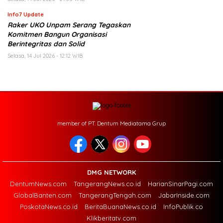
Info7 Update
Raker UKO Unpam Serang Tegaskan
Komitmen Bangun Organisasi
Berintegritas dan Solid
Selasa, 14 Jul 2026 - 12:12 WIB
member of PT. Dentum Mediatama Grup
DMG NETWORK
DentumNews.com
TangerangNews.co.id
HarianSinarPagi.com
GlobalBanten.com
TangerangTengah.com
JabarInside.com
PoskotaNews.co.id
BeritaBuanaNews.co.id
InfoPublik.co
Klikberitatv.com