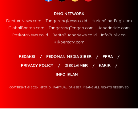
DMG NETWORK
DentumNews.com
TangerangNews.co.id
HarianSinarPagi.com
GlobalBanten.com
TangerangTengah.com
JabarInside.com
PoskotaNews.co.id
BeritaBuanaNews.co.id
InfoPublik.co
Klikberitatv.com
REDAKSI
PEDOMAN MEDIA SIBER
PPRA
PRIVACY POLICY
DISCLAIMER
KARIR
INFO IKLAN
COPYRIGHT © 2026 INFO7.ID | FAKTUAL DAN BERIMBANG ALL RIGHTS RESERVED