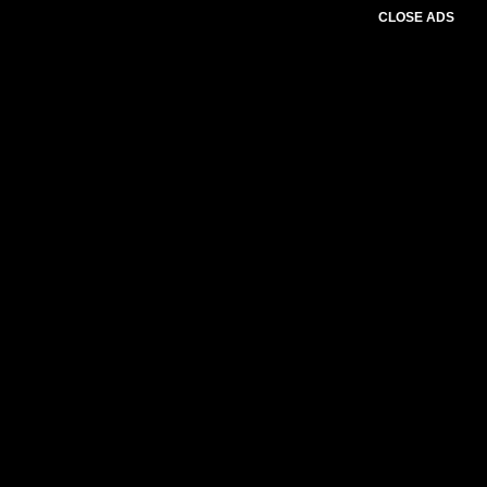
CLOSE ADS
Baca Juga :
Polri Kerahkan 2 Helikopter Jadi
Ambulans Udara saat Arus Mudik dan Balik
Lebaran