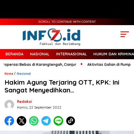
SCROLL TO CONTINUE WITH CONTENT
BERANDA
NASIONAL
INTERNASIONAL
HUKUM DAN KRIMINA
roperasi Bebas di Karangtengah, Cianjur
Aktivitas Galian di Rumpin J
/
Home
Nasional
Hakim Agung Terjaring OTT, KPK: Ini
Sangat Menyedihkan…
Redaksi
Kamis, 22 September 2022