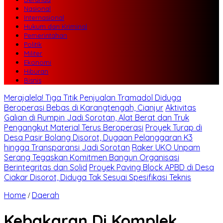
Nasional
Internasional
Hukum dan Kriminal
Pemerintahan
Politik
Militer
Ekonomi
Hiburan
Bisnis
Merajalela! Tiga Titik Penjualan Tramadol Diduga
Beroperasi Bebas di Karangtengah, Cianjur
Aktivitas
Galian di Rumpin Jadi Sorotan, Alat Berat dan Truk
Pengangkut Material Terus Beroperasi
Proyek Turap di
Desa Pasir Bolang Disorot, Dugaan Pelanggaran K3
hingga Transparansi Jadi Sorotan
Raker UKO Unpam
Serang Tegaskan Komitmen Bangun Organisasi
Berintegritas dan Solid
Proyek Paving Block APBD di Desa
Ciakar Disorot, Diduga Tak Sesuai Spesifikasi Teknis
Home
Daerah
/
Kebakaran Di Komplek