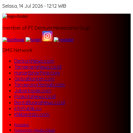
Selasa, 14 Jul 2026 - 12:12 WIB
member of PT. Dentum Mediatama Grup
DMG Network
DentumNews.com
TangerangNews.co.id
HarianSinarPagi.com
GlobalBanten.com
TangerangTengah.com
JabarInside.com
PoskotaNews.co.id
BeritaBuanaNews.co.id
InfoPublik.co
Klikberitatv.com
Redaksi
Pedoman Media Siber