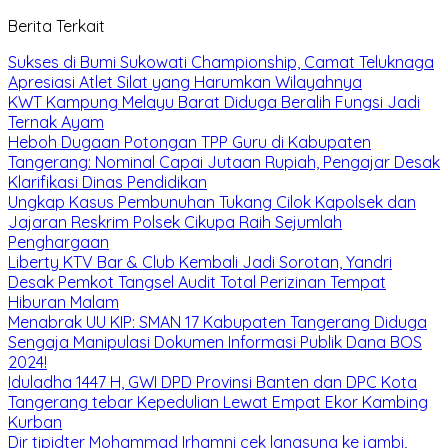
Berita Terkait
Sukses di Bumi Sukowati Championship, Camat Teluknaga
Apresiasi Atlet Silat yang Harumkan Wilayahnya
KWT Kampung Melayu Barat Diduga Beralih Fungsi Jadi
Ternak Ayam
Heboh Dugaan Potongan TPP Guru di Kabupaten
Tangerang: Nominal Capai Jutaan Rupiah, Pengajar Desak
Klarifikasi Dinas Pendidikan
Ungkap Kasus Pembunuhan Tukang Cilok Kapolsek dan
Jajaran Reskrim Polsek Cikupa Raih Sejumlah
Penghargaan
Liberty KTV Bar & Club Kembali Jadi Sorotan, Yandri
Desak Pemkot Tangsel Audit Total Perizinan Tempat
Hiburan Malam
Menabrak UU KIP: SMAN 17 Kabupaten Tangerang Diduga
Sengaja Manipulasi Dokumen Informasi Publik Dana BOS
2024!
Iduladha 1447 H, GWI DPD Provinsi Banten dan DPC Kota
Tangerang tebar Kepedulian Lewat Empat Ekor Kambing
Kurban
Dir tipidter Mohammad Irhamni cek langsung ke jambi,