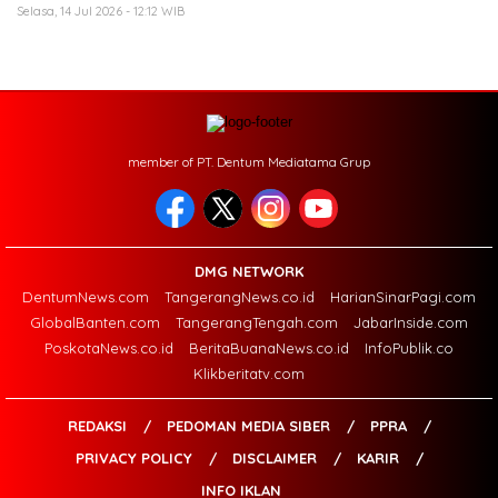
Selasa, 14 Jul 2026 - 12:12 WIB
member of PT. Dentum Mediatama Grup
DMG NETWORK
DentumNews.com
TangerangNews.co.id
HarianSinarPagi.com
GlobalBanten.com
TangerangTengah.com
JabarInside.com
PoskotaNews.co.id
BeritaBuanaNews.co.id
InfoPublik.co
Klikberitatv.com
REDAKSI
PEDOMAN MEDIA SIBER
PPRA
PRIVACY POLICY
DISCLAIMER
KARIR
INFO IKLAN