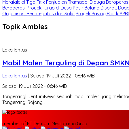
Merajalela! Tiga Titik Penjualan Tramadol Diduga Beroperas
Beroperasi
Proyek Turap di Desa Pasir Bolang Disorot, Du
Organisasi Berintegritas dan Solid
Proyek Paving Block APBD
Topik
Ambles
Laka lantas
Mobil Molen Terguling di Depan SMK
Laka lantas
| Selasa, 19 Juli 2022 - 06:46 WIB
Selasa, 19 Juli 2022 - 06:46 WIB
Tangerang| DentumNews sebuah mobil molen yang melintasi
Tangerang, Bojong…
member of PT. Dentum Mediatama Grup