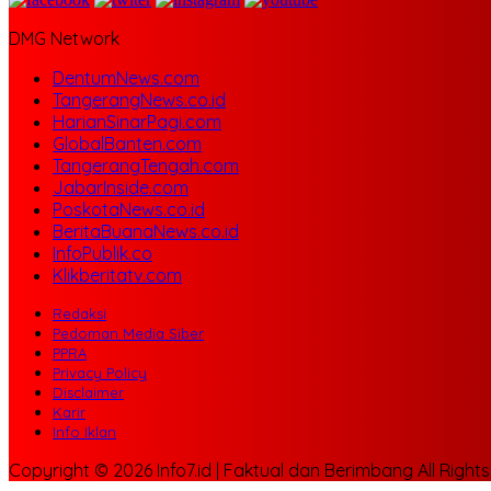
DMG Network
DentumNews.com
TangerangNews.co.id
HarianSinarPagi.com
GlobalBanten.com
TangerangTengah.com
JabarInside.com
PoskotaNews.co.id
BeritaBuanaNews.co.id
InfoPublik.co
Klikberitatv.com
Redaksi
Pedoman Media Siber
PPRA
Privacy Policy
Disclaimer
Karir
Info Iklan
Copyright © 2026 Info7.id | Faktual dan Berimbang All Right