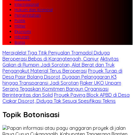
Internasional
Hukum dan Kriminal
Pemerintahan
Politik
Militer
Ekonomi
Hiburan
Bisnis
Merajalela! Tiga Titik Penjualan Tramadol Diduga
Beroperasi Bebas di Karangtengah, Cianjur
Aktivitas
Galian di Rumpin Jadi Sorotan, Alat Berat dan Truk
Pengangkut Material Terus Beroperasi
Proyek Turap di
Desa Pasir Bolang Disorot, Dugaan Pelanggaran K3
hingga Transparansi Jadi Sorotan
Raker UKO Unpam
Serang Tegaskan Komitmen Bangun Organisasi
Berintegritas dan Solid
Proyek Paving Block APBD di Desa
Ciakar Disorot, Diduga Tak Sesuai Spesifikasi Teknis
Topik
Botonisasi